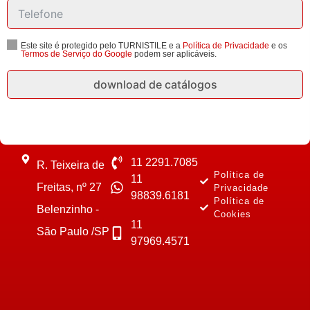
Este site é protegido pelo TURNISTILE e a
Política de Privacidade
e os
Termos de Serviço do Google
podem ser aplicáveis.
download de catálogos
11 2291.7085
R. Teixeira de
Política de
11
Freitas, nº 27
Privacidade
98839.6181
Política de
Belenzinho -
Cookies
11
São Paulo /SP
97969.4571