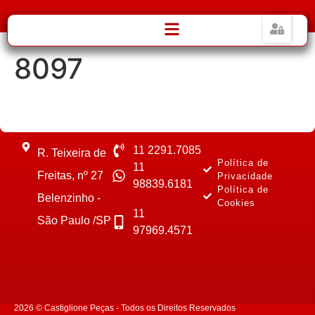
8097
11 2291.7085
R. Teixeira de
Política de
11
Freitas, nº 27
Privacidade
98839.6181
Política de
Belenzinho -
Cookies
11
São Paulo /SP
97969.4571
2026 © Castiglione Peças - Todos os Direitos Reservados