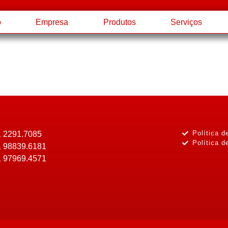
o
Empresa
Produtos
Serviços
Política d
1 2291.7085
Política d
1 98839.6181
1 97969.4571