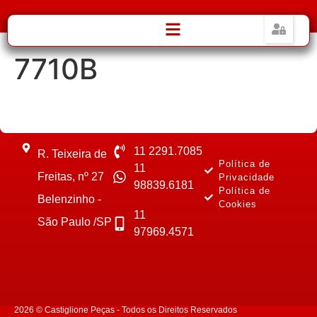
7710B
11 2291.7085
R. Teixeira de
Política de
11
Freitas, nº 27
Privacidade
98839.6181
Política de
Belenzinho -
Cookies
11
São Paulo /SP
97969.4571
2026 © Castiglione Peças - Todos os Direitos Reservados