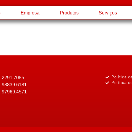
o
Empresa
Produtos
Serviços
Política d
1 2291.7085
Política d
1 98839.6181
1 97969.4571