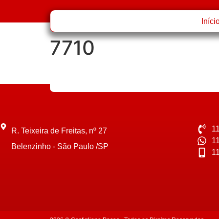
Iníci
7710
1
R. Teixeira de Freitas, nº 27
1
Belenzinho - São Paulo /SP
1