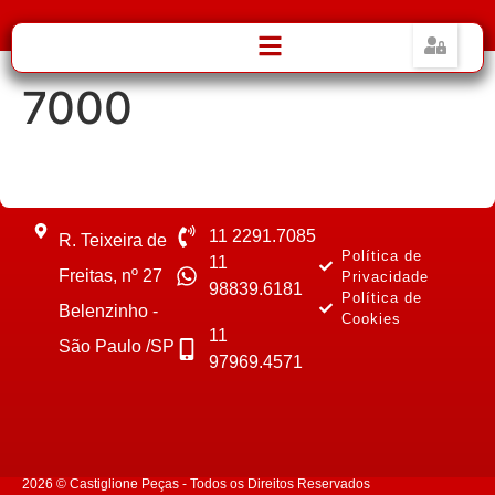
7000
11 2291.7085
R. Teixeira de
Política de
11
Freitas, nº 27
Privacidade
98839.6181
Política de
Belenzinho -
Cookies
11
São Paulo /SP
97969.4571
2026 © Castiglione Peças - Todos os Direitos Reservados