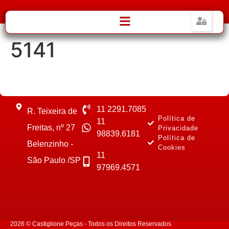
5141
11 2291.7085
R. Teixeira de
Política de
11
Freitas, nº 27
Privacidade
98839.6181
Política de
Belenzinho -
Cookies
11
São Paulo /SP
97969.4571
2026 © Castiglione Peças - Todos os Direitos Reservados