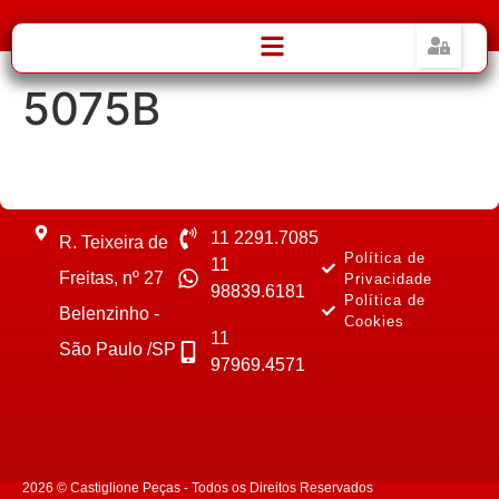
5075B
11 2291.7085
R. Teixeira de
Política de
11
Freitas, nº 27
Privacidade
98839.6181
Política de
Belenzinho -
Cookies
11
São Paulo /SP
97969.4571
2026 © Castiglione Peças - Todos os Direitos Reservados