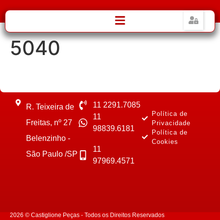
5040
11 2291.7085
R. Teixeira de
Política de
11
Freitas, nº 27
Privacidade
98839.6181
Política de
Belenzinho -
Cookies
11
São Paulo /SP
97969.4571
2026 © Castiglione Peças - Todos os Direitos Reservados