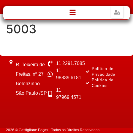
5003
11 2291.7085
R. Teixeira de
Política de
11
Freitas, nº 27
Privacidade
98839.6181
Política de
Belenzinho -
Cookies
11
São Paulo /SP
97969.4571
2026 © Castiglione Peças - Todos os Direitos Reservados