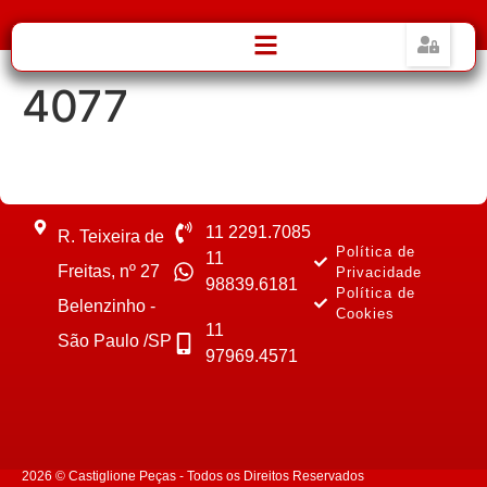
4077
11 2291.7085
R. Teixeira de
Política de
11
Freitas, nº 27
Privacidade
98839.6181
Política de
Belenzinho -
Cookies
11
São Paulo /SP
97969.4571
2026 © Castiglione Peças - Todos os Direitos Reservados