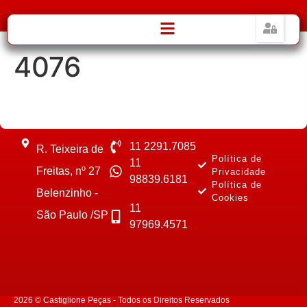
4076
11 2291.7085
R. Teixeira de
Política de
11
Freitas, nº 27
Privacidade
98839.6181
Política de
Belenzinho -
Cookies
11
São Paulo /SP
97969.4571
2026 © Castiglione Peças - Todos os Direitos Reservados