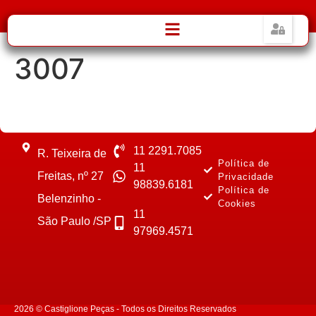
3007
11 2291.7085
R. Teixeira de
Política de
11
Freitas, nº 27
Privacidade
98839.6181
Política de
Belenzinho -
Cookies
11
São Paulo /SP
97969.4571
2026 © Castiglione Peças - Todos os Direitos Reservados