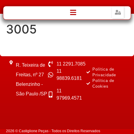
3005
11 2291.7085
R. Teixeira de
Política de
11
Freitas, nº 27
Privacidade
98839.6181
Política de
Belenzinho -
Cookies
11
São Paulo /SP
97969.4571
2026 © Castiglione Peças - Todos os Direitos Reservados