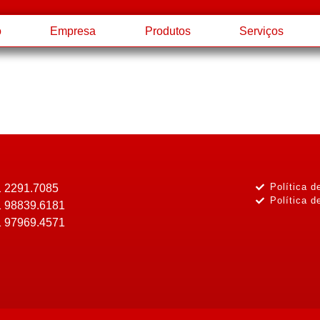
o
Empresa
Produtos
Serviços
Política d
1 2291.7085
Política d
1 98839.6181
1 97969.4571