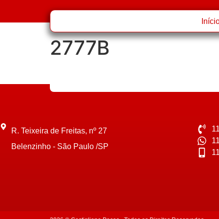
Iníci
2777B
1
R. Teixeira de Freitas, nº 27
1
Belenzinho - São Paulo /SP
1