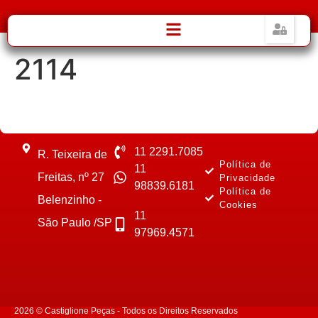
2114
11 2291.7085
R. Teixeira de
Política de
11
Freitas, nº 27
Privacidade
98839.6181
Política de
Belenzinho -
Cookies
11
São Paulo /SP
97969.4571
2026 © Castiglione Peças - Todos os Direitos Reservados