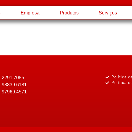
o
Empresa
Produtos
Serviços
Política d
1 2291.7085
Política d
1 98839.6181
1 97969.4571