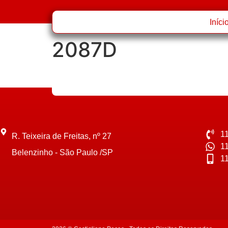
Iníci
2087D
1
R. Teixeira de Freitas, nº 27
1
Belenzinho - São Paulo /SP
1