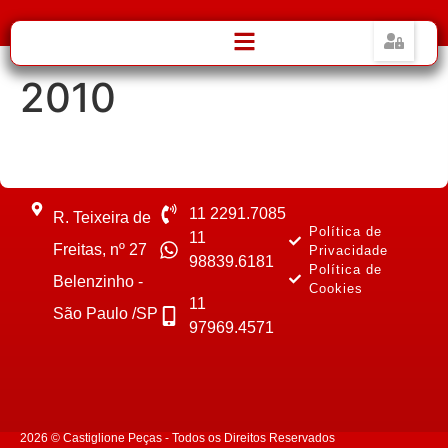
2010
11 2291.7085
R. Teixeira de
Política de
11
Freitas, nº 27
Privacidade
98839.6181
Política de
Belenzinho -
Cookies
11
São Paulo /SP
97969.4571
2026 © Castiglione Peças - Todos os Direitos Reservados