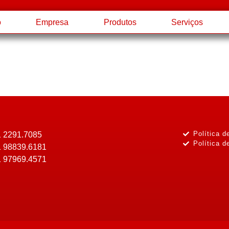
o
Empresa
Produtos
Serviços
Política d
1 2291.7085
Política d
1 98839.6181
1 97969.4571