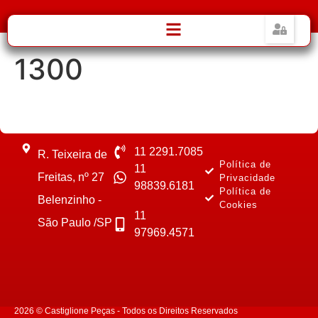
1300
11 2291.7085
R. Teixeira de
Política de
11
Freitas, nº 27
Privacidade
98839.6181
Política de
Belenzinho -
Cookies
11
São Paulo /SP
97969.4571
2026 © Castiglione Peças - Todos os Direitos Reservados