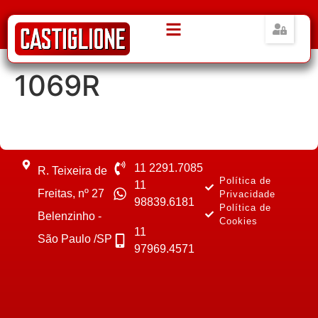
1069R
11 2291.7085
R. Teixeira de
Política de
11
Freitas, nº 27
Privacidade
98839.6181
Política de
Belenzinho -
Cookies
11
São Paulo /SP
97969.4571