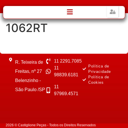
1062RT
11 2291.7085
R. Teixeira de
Política de
11
Freitas, nº 27
Privacidade
98839.6181
Política de
Belenzinho -
Cookies
11
São Paulo /SP
97969.4571
2026 © Castiglione Peças - Todos os Direitos Reservados