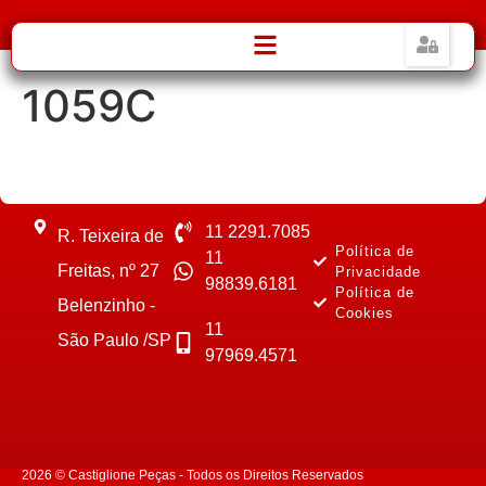
1059C
11 2291.7085
R. Teixeira de
Política de
11
Freitas, nº 27
Privacidade
98839.6181
Política de
Belenzinho -
Cookies
11
São Paulo /SP
97969.4571
2026 © Castiglione Peças - Todos os Direitos Reservados