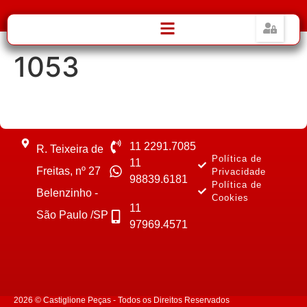
1053
11 2291.7085
R. Teixeira de
Política de
11
Freitas, nº 27
Privacidade
98839.6181
Política de
Belenzinho -
Cookies
11
São Paulo /SP
97969.4571
2026 © Castiglione Peças - Todos os Direitos Reservados