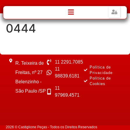
0444
11 2291.7085
R. Teixeira de
Política de
11
Freitas, nº 27
Privacidade
98839.6181
Política de
Belenzinho -
Cookies
11
São Paulo /SP
97969.4571
2026 © Castiglione Peças - Todos os Direitos Reservados